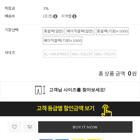
적립금
1%
배송비
(조건)
지역별
기장선택
롱블랙(일반)
베이직블랙(일반)
롱블랙(기모)+1000
베이직블랙(기모)+1000
사이즈
XL~3XL(FREE)
4XL~5XL(3)
6XL~7XL(5)
0
총 상품 금액
원
BUY IT NOW