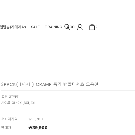
0
일발송(자체제작)
SALE
TRAINING
ACC
3PACK( 1+1+1 ) CRAMP 특가 반팔티셔츠 모음전
옵션-3TYPE
사이즈-XL~2XL,3XL,4XL
소비자가격
￦59,700
￦39,900
판매가