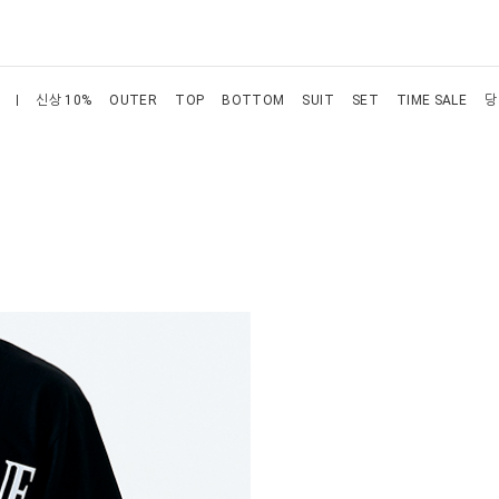
신상 10%
OUTER
TOP
BOTTOM
SUIT
SET
TIME SALE
당