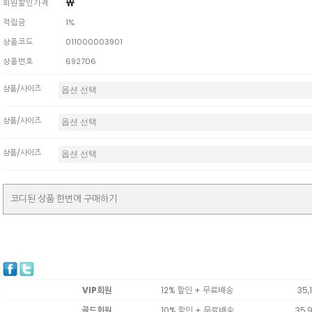
￦
회원할인가격
적립금
1%
상품코드
011000003901
상품번호
692706
상품/사이즈
상품/사이즈
상품/사이즈
코디된 상품 한번에 구매하기
VIP회원
12% 할인 + 무료배송
35,1
골드회원
10% 할인 + 무료배송
35,