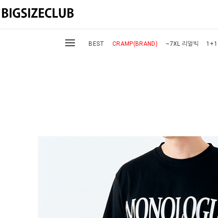
BEST
CRAMP(BRAND)
~7XL 리얼빅
1+1