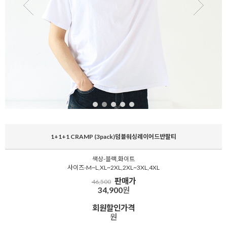
1+1+1 CRAMP (3pack)덤블워싱레이어드반팔티
색상-블랙,화이트
사이즈-M~L,XL~2XL,2XL~3XL,4XL
판매가
46,500
34,900
원
회원할인가격
원