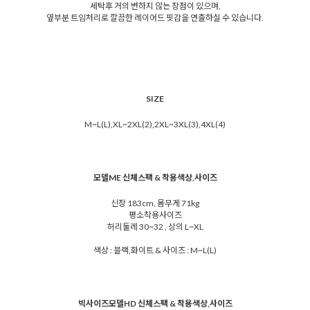
세탁후 거의 변하지 않는 장점이 있으며,
옆부분 트임처리로 깔끔한 레이어드 핏감을 연출하실 수 있습니다.
SIZE
M~L(L),XL~2XL(2),2XL~3XL(3),4XL(4)
모델ME 신체스팩 & 착용색상,사이즈
신장 183cm, 몸무게 71kg
평소착용사이즈
허리둘레 30~32 , 상의 L~XL
색상 : 블랙,화이트 & 사이즈 : M~L(L)
빅사이즈모델HD 신체스팩 & 착용색상,사이즈