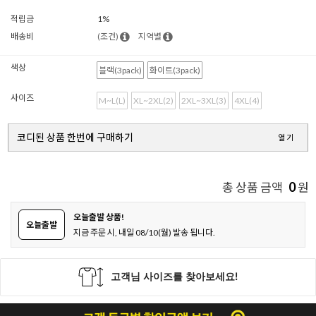
적립금
1%
배송비
(조건)
지역별
색상
블랙(3pack)
화이트(3pack)
사이즈
M~L(L)
XL~2XL(2)
2XL~3XL(3)
4XL(4)
코디된 상품 한번에 구매하기
열기
0
총 상품 금액
원
오늘출발 상품!
오늘출발
지금 주문 시, 내일 08/10(월) 발송 됩니다.