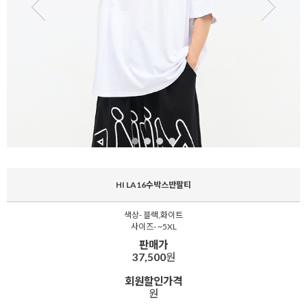
HI LA16수박스반팔티
색상- 블랙,화이트
사이즈- ~5XL
판매가
37,500
원
회원할인가격
원