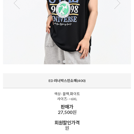
ED 러너박스민소매(400)
색상- 블랙,화이트
사이즈- ~6XL
판매가
27,500
원
회원할인가격
원