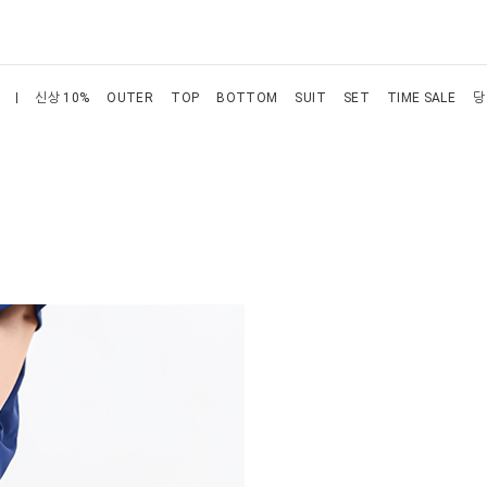
신상 10%
OUTER
TOP
BOTTOM
SUIT
SET
TIME SALE
당