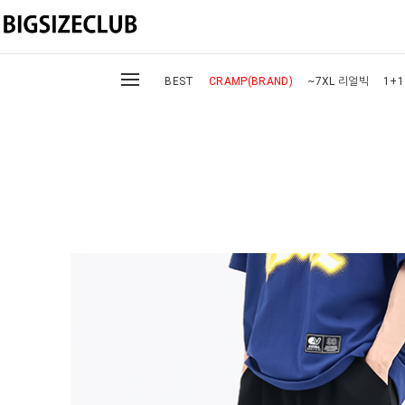
BEST
CRAMP(BRAND)
~7XL 리얼빅
1+1