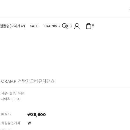
0
일발송(자체제작)
SALE
TRAINING
ACC
CRAMP 건빵카고버뮤다팬츠
색상- 블랙,그레이
사이즈- L~5XL
￦35,900
판매가
￦
회원할인가격