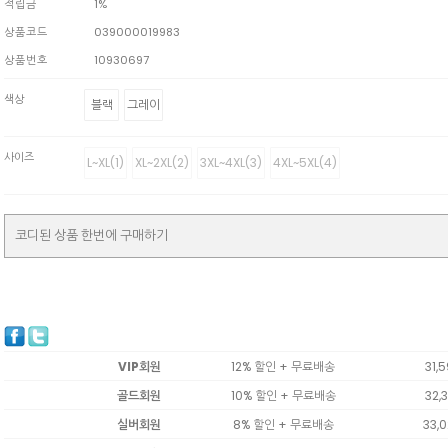
적립금
1%
상품코드
039000019983
상품번호
10930697
색상
블랙
그레이
사이즈
L~XL(1)
XL~2XL(2)
3XL~4XL(3)
4XL~5XL(4)
코디된 상품 한번에 구매하기
VIP회원
12% 할인 + 무료배송
31,
골드회원
10% 할인 + 무료배송
32,
실버회원
8% 할인 + 무료배송
33,