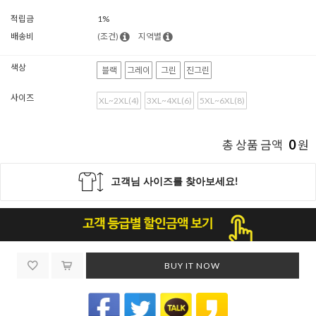
적립금
1%
배송비
(조건)
지역별
색상
블랙
그레이
그린
진그린
사이즈
XL~2XL(4)
3XL~4XL(6)
5XL~6XL(8)
0
총 상품 금액
원
BUY IT NOW