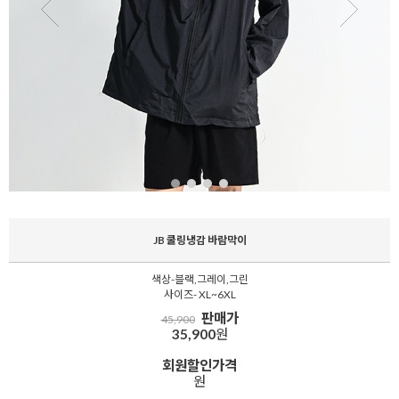
JB 쿨링냉감 바람막이
색상-블랙,그레이,그린
사이즈- XL~6XL
판매가
45,900
35,900
원
회원할인가격
원