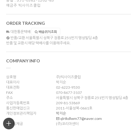
농협 : 351-0382-1202-83
예금주 빅사이즈클럽
ORDER TRACKING
대한통운택배
배송위치조회
반품/교환
서울특별시 성북구 정릉로 251번지 명성빌딩 4층
반품 및 교환시 해당 택배사를 이용해주세요.
COMPANY INFO
상호명
주)빅사이즈클럽
대표이사
박지순
대표전화
02-6223-9530
FAX
070-8677-3107
주소
서울특별시 성북구 정릉로 251번지 명성빌딩 4층
사업자등록번호
209-81-53869
통신판매업신고
2011-서울성북-0661호
개인정보관리책임자
박지순
qlrtkdlwm77@naver.com
호스팅제공
(주)코리아센터
PC VER
이용약관
개인정보처리방침