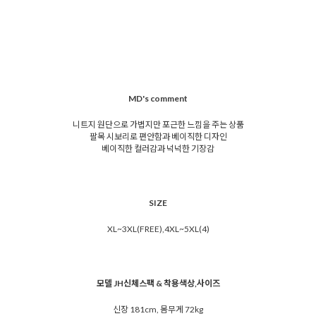
MD's comment
니트지 원단으로 가볍지만 포근한 느낌을 주는 상품
팔목 시보리로 편안함과 베이직한 디자인
베이직한 컬러감과 넉넉한 기장감
SIZE
XL~3XL(FREE),4XL~5XL(4)
모델 JH신체스팩 & 착용색상,사이즈
신장 181cm, 몸무게 72kg