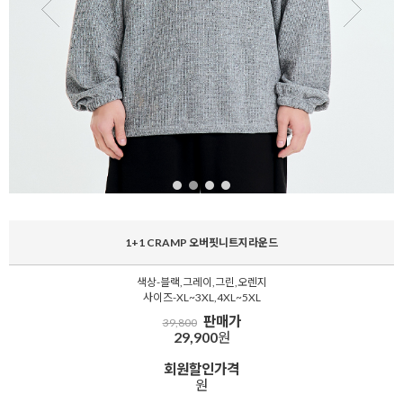
1+1 CRAMP 오버핏니트지라운드
색상-블랙,그레이,그린,오렌지
사이즈-XL~3XL,4XL~5XL
판매가
39,800
29,900
원
회원할인가격
원