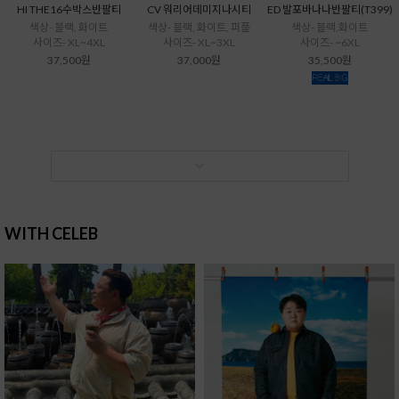
HI THE16수박스반팔티
CV 워리어데미지나시티
ED 발포바나나반팔티(T399)
색상- 블랙, 화이트
색상- 블랙, 화이트, 퍼플
색상- 블랙,화이트
사이즈- XL~4XL
사이즈- XL~3XL
사이즈- ~6XL
37,500원
37,000원
35,500원
WITH CELEB