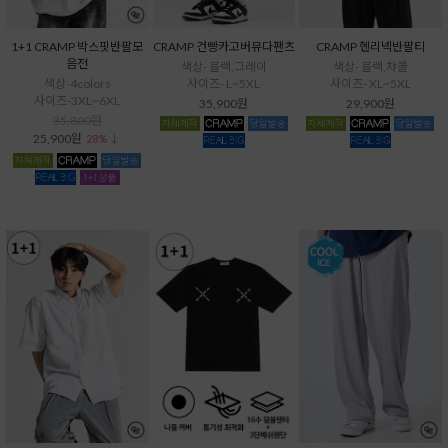
1+1 CRAMP 박스핏반팔모
CRAMP 건빵카고버뮤다팬츠
CRAMP 헨리넥반팔티
음전
색상- 블랙,그레이
색상- 블랙,챠콜
색상-4colors
사이즈- L~5XL
사이즈- XL~5XL
사이즈-3XL~6XL
35,900원
29,900원
35,800원
25,900원
28% ↓