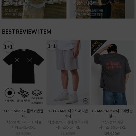
BEST REVIEW ITEM
1+1 CRAMP 니플커버반팔
1+1 CRAMP 와이드패치반
CRAMP 16수바이오어반반
티
바지
팔티
색상-블랙,그레이,화이트
색상-블랙,그레이,블루,챠콜
색상- 블랙,챠콜
사이즈-XL~5XL
사이즈-XL~4XL
사이즈- 3XL~6XL
53,800원
51,800원
29,900원