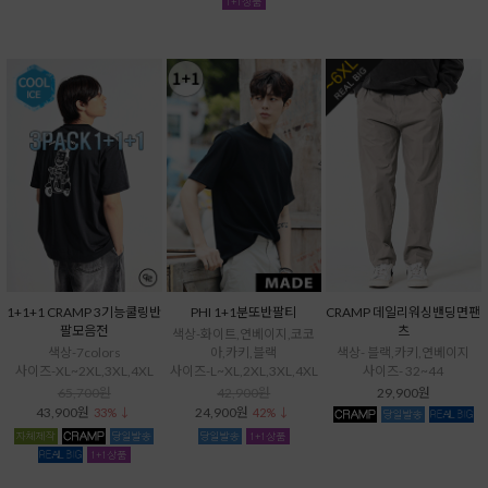
1+1+1 CRAMP 3기능쿨링반
PHI 1+1분또반팔티
CRAMP 데일리워싱밴딩면팬
팔모음전
츠
색상-화이트,연베이지,코코
색상-7colors
아,카키,블랙
색상- 블랙,카키,연베이지
사이즈-XL~2XL,3XL,4XL
사이즈-L~XL,2XL,3XL,4XL
사이즈- 32~44
65,700원
42,900원
29,900원
43,900원
24,900원
33% ↓
42% ↓