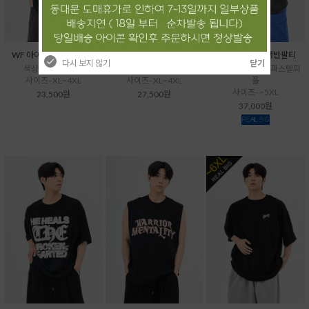
WF 아이스소로나반팔티
WF 배색소로나반팔티
VU 곰세마리급행반팔티
다시 보지 않기
닫기
색상- 블랙,화이트
색상- 블랙,아이보리
색상- 다크그레이, 파스텔퍼
사이즈- XL~4XL
사이즈- XL~4XL
플
사이즈- ~5XL
23,500원
27,500원
37,000원