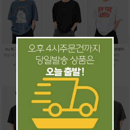
VU 피그토끼케익반팔티
UN 페르소나반팔티
HI 뉴욕16수박스반팔티
색상- 다크그레이,베이지,블
색상- 블랙,화이트
색상- 블랙,화이트
루
사이즈- ~4XL
사이즈- XL~4XL
사이즈- ~5XL
31,500원
37,500원
31,500원