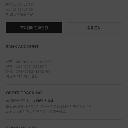
평일 11:00 - 17:30
점심 13:30 - 15:00
토,일,공휴일은 휴무
고객센터 전화연결
상품문의
BANK ACCOUNT
국민 : 060401-04-161397
신한 : 100-027-550977
농협 : 351-0382-1202-83
예금주 빅사이즈클럽
ORDER TRACKING
대한통운택배
배송위치조회
반품/교환
서울특별시 성북구 정릉로 251번지 명성빌딩 4층
반품 및 교환시 해당 택배사를 이용해주세요.
COMPANY INFO