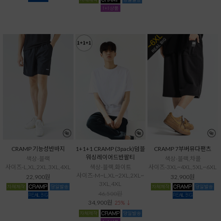
CRAMP 기능성반바지
1+1+1 CRAMP (3pack)덤블
CRAMP 7부버뮤다팬츠
워싱레이어드반팔티
색상-블랙
색상-블랙,차콜
사이즈-L,XL,2XL,3XL,4XL
색상-블랙,화이트
사이즈-3XL~4XL,5XL~6XL
사이즈-M~L,XL~2XL,2XL~
22,900원
32,900원
3XL,4XL
46,500원
34,900원
25% ↓