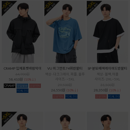
CRAMP 입체포켓바람막이
VU 피그먼트74워반팔티
SP 분또배색레이어드반팔티
64,900원
색상- 다크그레이, 퍼플, 블루
색상- 블랙,챠콜
사이즈- ~5XL
사이즈- 2XL~5XL
58,410원
(10%↓)
29,500원
31,500원
26,550원
28,350원
(10%↓)
(10%↓)