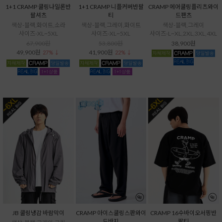
1+1 CRAMP 쿨링나일론반
1+1 CRAMP 니플커버반팔
CRAMP 에어쿨링플리츠와이
팔셔츠
티
드팬츠
색상-블랙,화이트,소라
색상-블랙,그레이,화이트
색상-블랙,그레이
사이즈-XL~5XL
사이즈-XL~5XL
사이즈-L~XL,2XL,3XL,4XL
67,900원
53,800원
38,900원
49,900원
41,900원
27% ↓
22% ↓
JB 쿨링냉감 바람막이
CRAMP 아이스쿨링스판와이
CRAMP 16수바이오서핑반
드바지
팔티