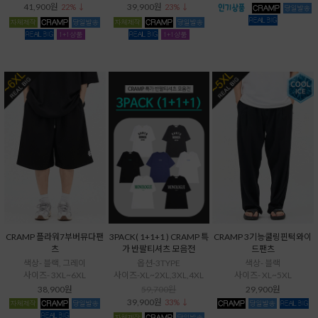
41,900원
39,900원
22% ↓
23% ↓
CRAMP 플라워7부버뮤다팬
3PACK( 1+1+1 ) CRAMP 특
CRAMP 3기능쿨링핀턱와이
츠
가 반팔티셔츠 모음전
드팬츠
색상- 블랙, 그레이
옵션-3TYPE
색상- 블랙
사이즈- 3XL~6XL
사이즈-XL~2XL,3XL,4XL
사이즈- XL~5XL
38,900원
59,700원
29,900원
39,900원
33% ↓