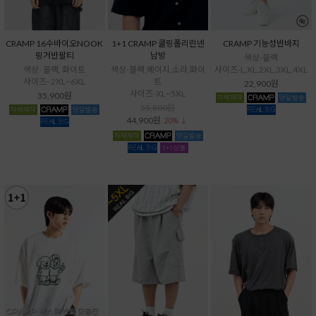
CRAMP 16수바이오NOOK
1+1 CRAMP 쿨링폴리린넨
CRAMP 기능성반바지
링거반팔티
남방
색상-블랙
색상- 블랙, 화이트
색상-블랙,베이지,소라,화이
사이즈-L,XL,2XL,3XL,4XL
사이즈- 2XL~6XL
트
22,900원
사이즈-XL~5XL
35,900원
55,800원
44,900원
20% ↓