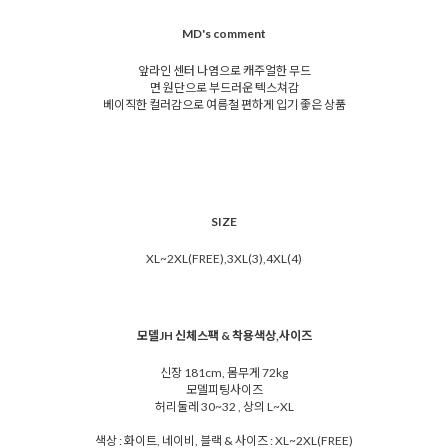
MD's comment
앞라인 센터 나염으로 캐주얼한 무드
면 원단으로 부드러운 텍스쳐감
베이직한 컬러감으로 여름철 편하게 입기 좋은 상품
SIZE
XL~2XL(FREE),3XL(3),4XL(4)
모델JH 신체스팩 & 착용색상,사이즈
신장 181cm, 몸무게 72kg
모델피팅사이즈
허리둘레 30~32 , 상의 L~XL
색상 : 화이트, 네이비, 블랙 & 사이즈 : XL~2XL(FREE)