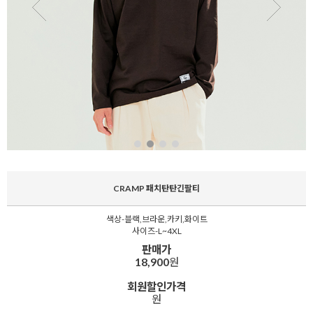
CRAMP 패치탄탄긴팔티
색상-블랙,브라운,카키,화이트
사이즈-L~4XL
판매가
18,900
원
회원할인가격
원