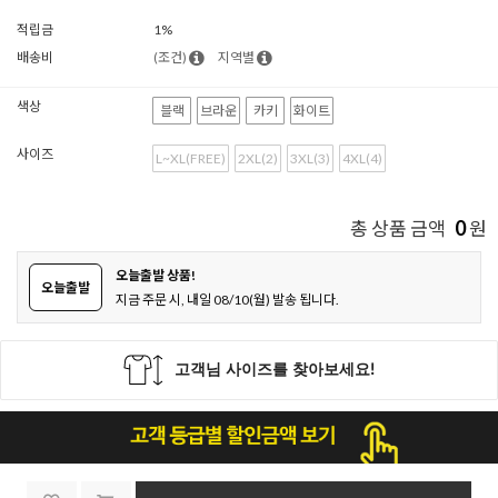
적립금
1%
배송비
(조건)
지역별
색상
블랙
브라운
카키
화이트
사이즈
L~XL(FREE)
2XL(2)
3XL(3)
4XL(4)
0
총 상품 금액
원
오늘출발 상품!
오늘출발
지금 주문 시, 내일 08/10(월) 발송 됩니다.