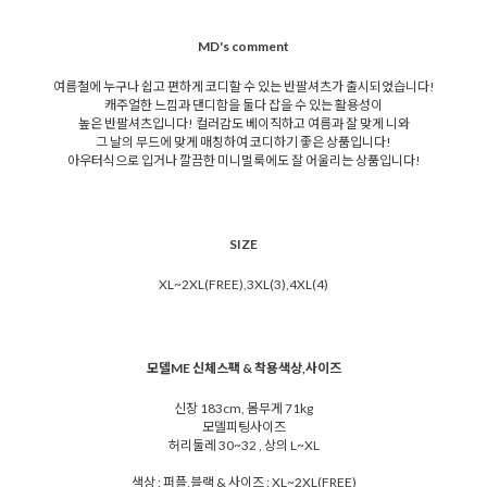
MD's comment
여름철에 누구나 쉽고 편하게 코디할 수 있는 반팔셔츠가 출시되었습니다!
캐주얼한 느낌과 댄디함을 둘다 잡을 수 있는 활용성이
높은 반팔셔츠입니다! 컬러감도 베이직하고 여름과 잘 맞게 니와
그 날의 무드에 맞게 매칭하여 코디하기 좋은 상품입니다!
아우터식으로 입거나 깔끔한 미니멀룩에도 잘 어울리는 상품입니다!
SIZE
XL~2XL(FREE),3XL(3),4XL(4)
모델ME 신체스팩 & 착용색상,사이즈
신장 183cm, 몸무게 71kg
모델피팅사이즈
허리둘레 30~32 , 상의 L~XL
색상 : 퍼플,블랙 & 사이즈 : XL~2XL(FREE)