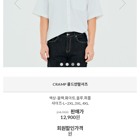
CRAMP 콜드반팔셔츠
색상-블랙,화이트,블루,퍼플
사이즈-L~2XL,3XL,4XL
판매가
24,900
12,900
원
회원할인가격
원