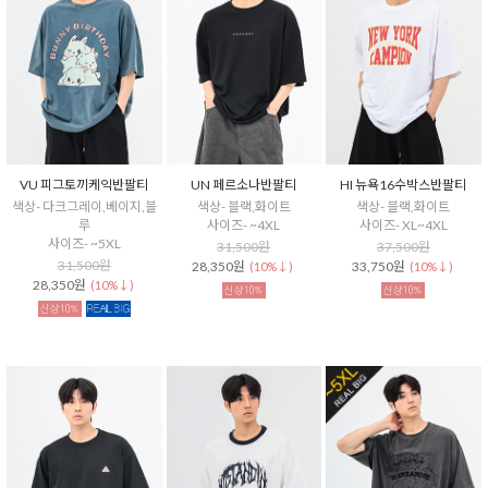
VU 피그토끼케익반팔티
UN 페르소나반팔티
HI 뉴욕16수박스반팔티
색상- 다크그레이,베이지,블
색상- 블랙,화이트
색상- 블랙,화이트
루
사이즈- ~4XL
사이즈- XL~4XL
사이즈- ~5XL
31,500원
37,500원
31,500원
28,350원
33,750원
(10%↓)
(10%↓)
28,350원
(10%↓)