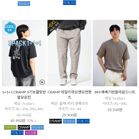
1+1+1 CRAMP 3기능쿨링반
CRAMP 데일리워싱밴딩면팬
BM 꽈베기반팔라운드니트
팔모음전
츠
색상-5colors
색상-7colors
색상- 블랙,카키,연베이지
사이즈-XL~4XL
사이즈-XL~2XL,3XL,4XL
사이즈- 32~44
33,500원
65,700원
29,900원
43,900원
33% ↓