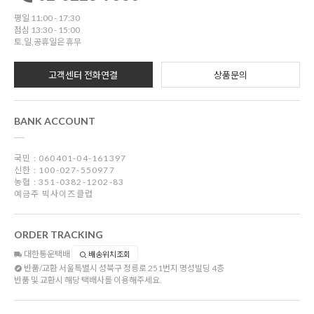
평일 11:00 - 17:30
점심 13:30 - 15:00
토,일,공휴일은 휴무
고객센터 전화연결
상품문의
BANK ACCOUNT
국민 : 060401-04-161397
신한 : 100-027-550977
농협 : 351-0382-1202-83
예금주 빅사이즈클럽
ORDER TRACKING
대한통운택배
배송위치조회
반품/교환
서울특별시 성북구 정릉로 251번지 명성빌딩 4층
반품 및 교환시 해당 택배사를 이용해주세요.