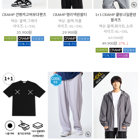
CRAMP 건빵카고버뮤다팬츠
CRAMP 헨리넥반팔티
1+1 CRAMP 쿨링나일론반
팔셔츠
색상- 블랙,그레이
색상- 블랙,챠콜
사이즈- L~5XL
사이즈- XL~5XL
색상-블랙,화이트,소라
사이즈-XL~5XL
35,900원
29,900원
67,900원
49,900원
27% ↓