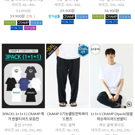
사이즈-XL~4XL
사이즈- 3XL~6XL
사이즈- 3XL~6XL
51,800원
29,900원
38,900원
39,900원
23% ↓
3PACK( 1+1+1 ) CRAMP 특
CRAMP 3기능쿨링핀턱와이
1+1+1 CRAMP (3pack)덤블
가 반팔티셔츠 모음전
드팬츠
워싱레이어드반팔티
옵션-3TYPE
색상- 블랙
색상-블랙,화이트
사이즈-XL~2XL,3XL,4XL
사이즈- XL~5XL
사이즈-M~L,XL~2XL,2XL~