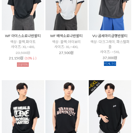
WF 아이스소로나반팔티
WF 배색소로나반팔티
VU 곰세마리급행반팔티
색상- 블랙,화이트
색상- 블랙,아이보리
색상- 다크그레이, 파스텔퍼
사이즈- XL~4XL
사이즈- XL~4XL
플
사이즈- ~5XL
23,500원
27,500원
37,000원
21,150원
(10%↓)