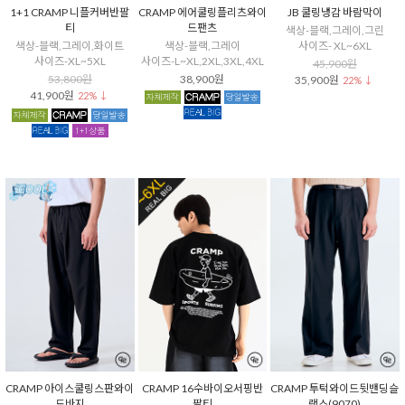
1+1 CRAMP 니플커버반팔
CRAMP 에어쿨링플리츠와이
JB 쿨링냉감 바람막이
티
드팬츠
색상-블랙,그레이,그린
색상-블랙,그레이,화이트
색상-블랙,그레이
사이즈- XL~6XL
사이즈-XL~5XL
사이즈-L~XL,2XL,3XL,4XL
45,900원
53,800원
38,900원
35,900원
22% ↓
41,900원
22% ↓
CRAMP 아이스쿨링스판와이
CRAMP 16수바이오서핑반
CRAMP 투턱와이드뒷밴딩슬
드바지
팔티
랙스(9070)