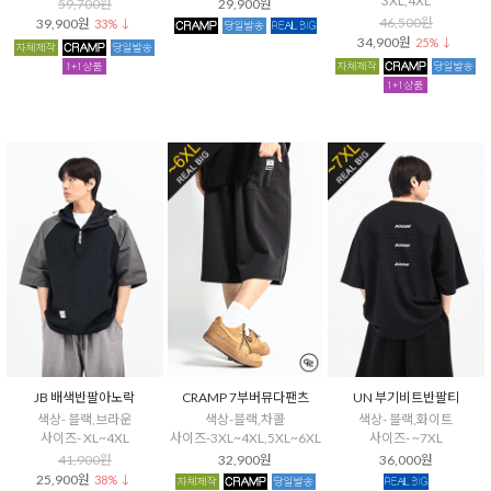
3XL,4XL
59,700원
29,900원
46,500원
39,900원
33% ↓
34,900원
25% ↓
JB 배색반팔아노락
CRAMP 7부버뮤다팬츠
UN 부기비트반팔티
색상- 블랙,브라운
색상-블랙,차콜
색상- 블랙,화이트
사이즈- XL~4XL
사이즈-3XL~4XL,5XL~6XL
사이즈- ~7XL
41,900원
32,900원
36,000원
25,900원
38% ↓