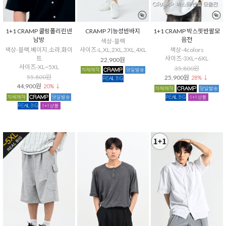
1+1 CRAMP 쿨링폴리린넨
CRAMP 기능성반바지
1+1 CRAMP 박스핏반팔모
남방
음전
색상-블랙
색상-블랙,베이지,소라,화이
사이즈-L,XL,2XL,3XL,4XL
색상-4colors
트
사이즈-3XL~6XL
22,900원
사이즈-XL~5XL
35,800원
55,800원
25,900원
28% ↓
44,900원
20% ↓