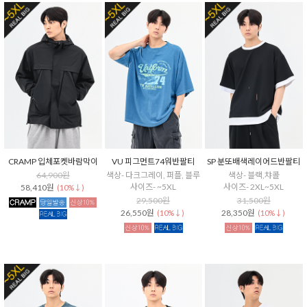
CRAMP 입체포켓바람막이
VU 피그먼트74워반팔티
SP 분또배색레이어드반팔티
64,900원
색상- 다크그레이, 퍼플, 블루
색상- 블랙,챠콜
사이즈- ~5XL
사이즈- 2XL~5XL
58,410원
(10%↓)
29,500원
31,500원
26,550원
28,350원
(10%↓)
(10%↓)