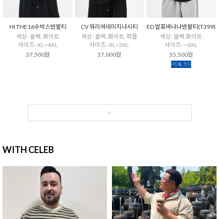
HI THE16수박스반팔티
CV 워리어데미지나시티
ED 발포바나나반팔티(T399)
색상- 블랙, 화이트
색상- 블랙, 화이트, 퍼플
색상- 블랙,화이트
사이즈- XL~4XL
사이즈- XL~3XL
사이즈- ~6XL
37,500원
37,000원
35,500원
WITH CELEB