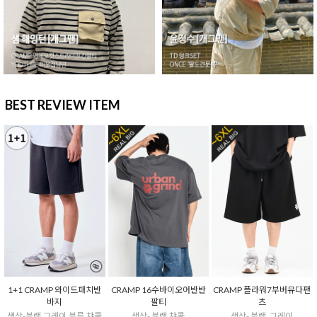
BEST REVIEW ITEM
1+1 CRAMP 와이드패치반
CRAMP 16수바이오어반반
CRAMP 플라워7부버뮤다팬
바지
팔티
츠
색상-블랙,그레이,블루,챠콜
색상- 블랙,챠콜
색상- 블랙, 그레이