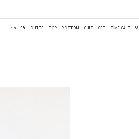
신상 10%
OUTER
TOP
BOTTOM
SUIT
SET
TIME SALE
당