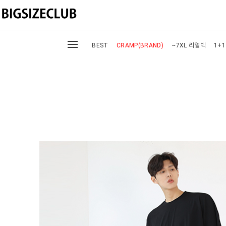
BEST
CRAMP(BRAND)
~7XL 리얼빅
1+1