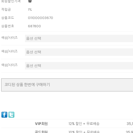
￦
회원할인가격
적립금
1%
상품코드
011000003670
상품번호
687800
색상/사이즈
색상/사이즈
색상/사이즈
코디된 상품 한번에 구매하기
VIP회원
12% 할인 + 무료배송
35,1
골드회원
10% 할인 + 무료배송
35,