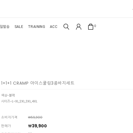
0
일발송
SALE
TRAINING
ACC
1+1+1 CRAMP 아이스쿨링3종바지세트
색상-블랙
사이즈-L~XL,2XL,3XL,4XL
소비자가격
￦59,900
￦39,900
판매가