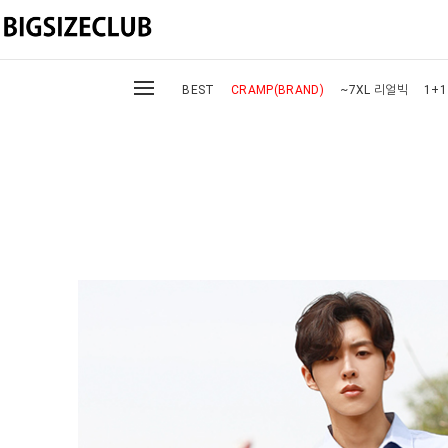
BEST
CRAMP(BRAND)
~7XL 리얼빅
1+1