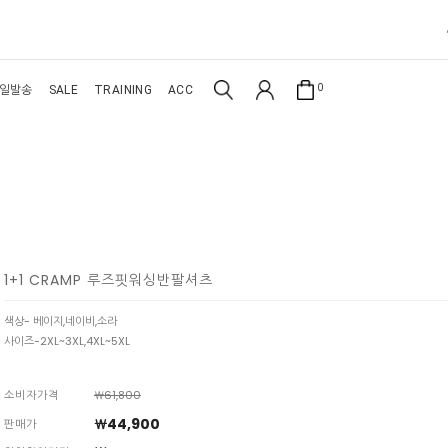
0
일발송
SALE
TRAINING
ACC
1+1 CRAMP 루즈핏워싱반팔셔츠
색상- 베이지,네이비,소라
사이즈-2XL~3XL,4XL~5XL
소비자가격
￦61,800
￦44,900
판매가