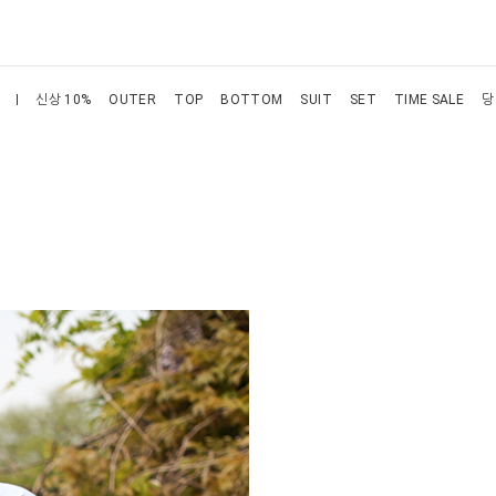
신상 10%
OUTER
TOP
BOTTOM
SUIT
SET
TIME SALE
당