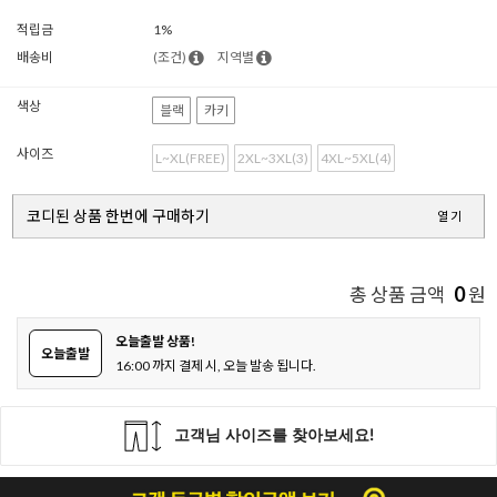
적립금
1%
배송비
(조건)
지역별
색상
블랙
카키
사이즈
L~XL(FREE)
2XL~3XL(3)
4XL~5XL(4)
코디된 상품 한번에 구매하기
열기
0
총 상품 금액
원
오늘출발 상품!
오늘출발
16:00 까지 결제 시, 오늘 발송 됩니다.