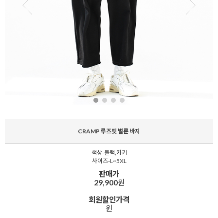
CRAMP 루즈핏 벌룬 바지
색상-블랙,카키
사이즈-L~5XL
판매가
29,900
원
회원할인가격
원