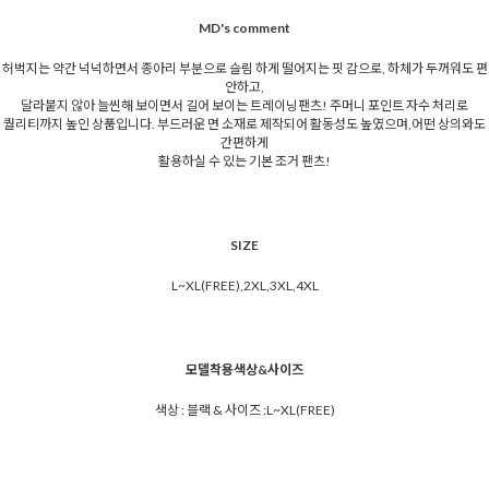
MD's comment
허벅지는 약간 넉넉하면서 종아리 부분으로 슬림 하게 떨어지는 핏 감으로, 하체가 두꺼워도 편
안하고,
달라붙지 않아 늘씬해 보이면서 길어 보이는 트레이닝팬츠! 주머니 포인트 자수 처리로
퀄리티까지 높인 상품입니다. 부드러운 면 소재로 제작되어 활동성도 높였으며,어떤 상의와도
간편하게
활용하실 수 있는 기본 조거 팬츠!
SIZE
L~XL(FREE),2XL,3XL,4XL
모델착용색상&사이즈
색상 : 블랙 & 사이즈 :L~XL(FREE)