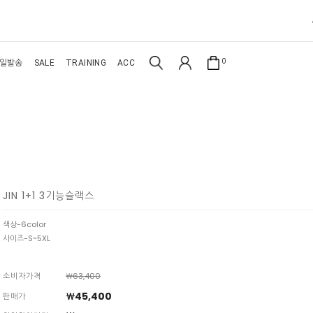
0
일발송
SALE
TRAINING
ACC
JIN 1+1 3기능슬랙스
색상-6color
사이즈-S~5XL
소비자가격
￦63,400
￦45,400
판매가