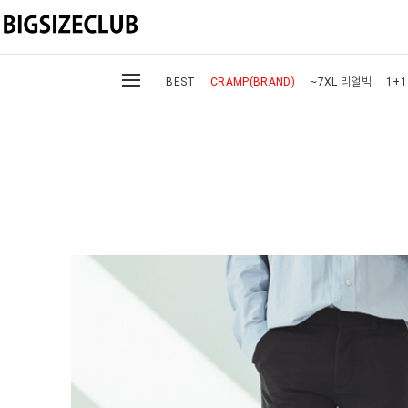
BEST
CRAMP(BRAND)
~7XL 리얼빅
1+1