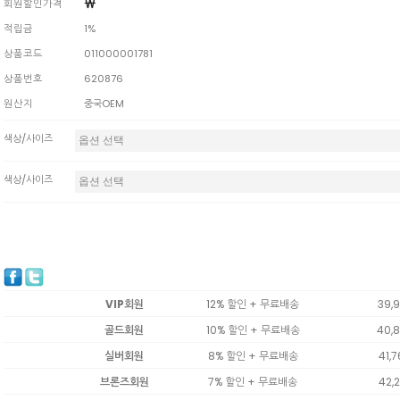
￦
회원할인가격
적립금
1%
상품코드
011000001781
상품번호
620876
원산지
중국OEM
색상/사이즈
색상/사이즈
VIP회원
12% 할인 + 무료배송
39,
골드회원
10% 할인 + 무료배송
40,
실버회원
8% 할인 + 무료배송
41,
브론즈회원
7% 할인 + 무료배송
42,