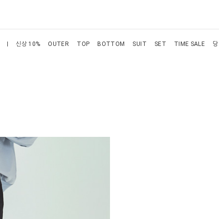
신상 10%
OUTER
TOP
BOTTOM
SUIT
SET
TIME SALE
당