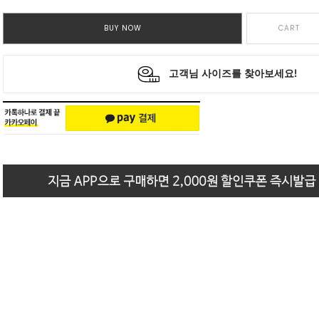
BUY NOW
CART