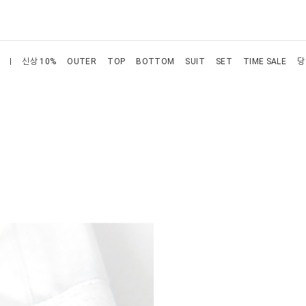
신상 10%
OUTER
TOP
BOTTOM
SUIT
SET
TIME SALE
당