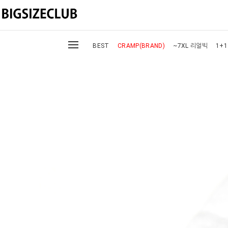
BEST
CRAMP(BRAND)
~7XL 리얼빅
1+1