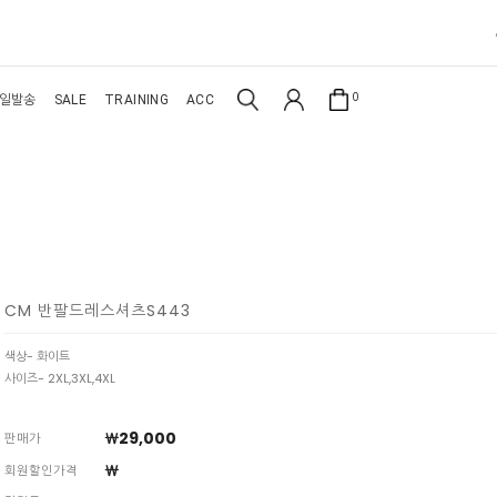
0
일발송
SALE
TRAINING
ACC
CM 반팔드레스셔츠S443
색상- 화이트
사이즈- 2XL,3XL,4XL
￦29,000
판매가
￦
회원할인가격