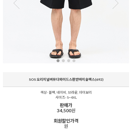
SOS 오리지널버뮤다와이드스판반바지슬랙스(692)
색상- 블랙, 네이비, 브라운, 아이보리
사이즈- S~4XL
판매가
34,500
원
회원할인가격
원