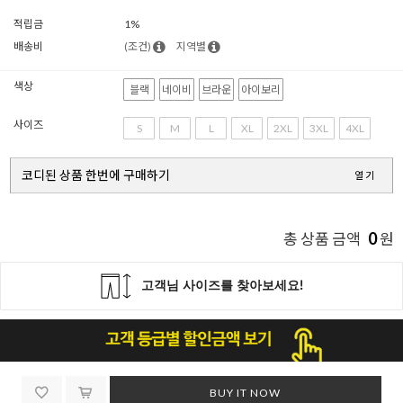
적립금
1%
배송비
(조건)
지역별
색상
블랙
네이비
브라운
아이보리
사이즈
S
M
L
XL
2XL
3XL
4XL
코디된 상품 한번에 구매하기
열기
0
총 상품 금액
원
BUY IT NOW