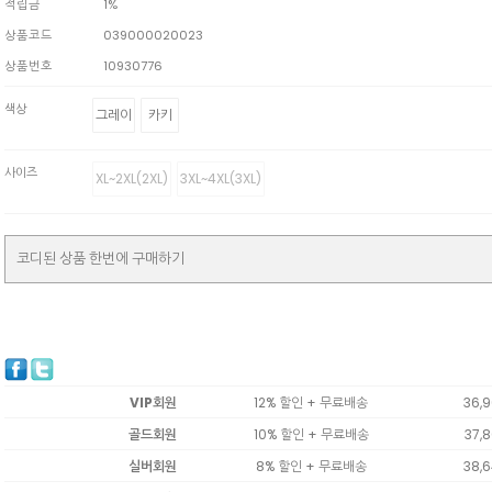
적립금
1%
상품코드
039000020023
상품번호
10930776
색상
그레이
카키
사이즈
XL~2XL(2XL)
3XL~4XL(3XL)
코디된 상품 한번에 구매하기
VIP회원
12% 할인 + 무료배송
36,
골드회원
10% 할인 + 무료배송
37,
실버회원
8% 할인 + 무료배송
38,