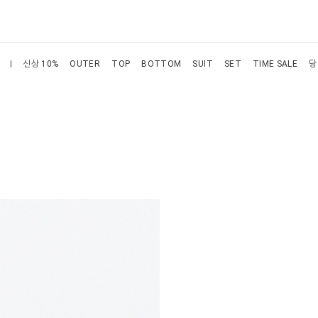
신상 10%
OUTER
TOP
BOTTOM
SUIT
SET
TIME SALE
당