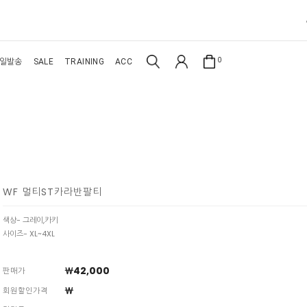
0
일발송
SALE
TRAINING
ACC
WF 멀티ST카라반팔티
색상- 그레이,카키
사이즈- XL~4XL
￦42,000
판매가
￦
회원할인가격