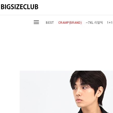
BEST
CRAMP(BRAND)
~7XL 리얼빅
1+1