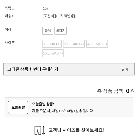
적립금
1%
배송비
(조건)
지역별
색상
블랙
베이지
사이즈
XL~2XL(1)
3XL~4XL(2)
4XL~5XL(3)
5XL~6XL(4)
코디된 상품 한번에 구매하기
열기
0
총 상품 금액
원
오늘출발 상품!
오늘출발
지금 주문 시, 내일 08/10(월) 발송 됩니다.