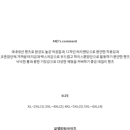
MD's comment
국내생산 팬츠로 완성도 높은 박음질과, 디자인 허리밴딩으로 편안한 착용감과
코튼원단에 가까운 터치감과 텍스쳐감으로 부드럽고 하이스판원단으로 활동하기 편안한 팬츠
넉넉한 품과 롱한 기장감으로 다양한 체형을 커버하기 좋은 데일리 팬츠
SIZE
XL~2XL(1),3XL~4XL(2),4XL~5XL(3),5XL~6XL(4)
모델피팅사이즈