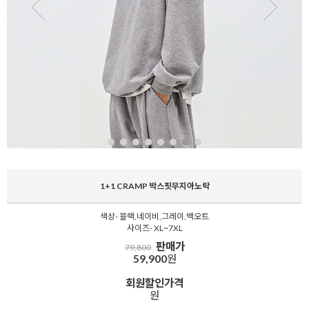
1+1 CRAMP 박스핏무지아노락
색상- 블랙,네이비,그레이,백오트
사이즈- XL~7XL
판매가
79,800
59,900
원
회원할인가격
원