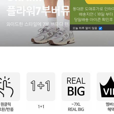
플라워7부버뮤다팬츠
와이드한 스타일에 7부 버뮤다 팬츠 반바지 상품
오늘 하루 열지 않음