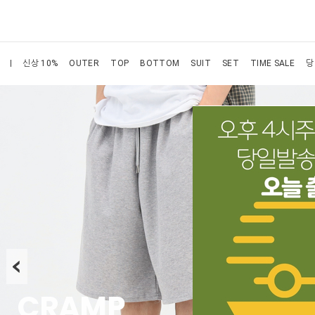
신상 10%
OUTER
TOP
BOTTOM
SUIT
SET
TIME SALE
당
CRAMP