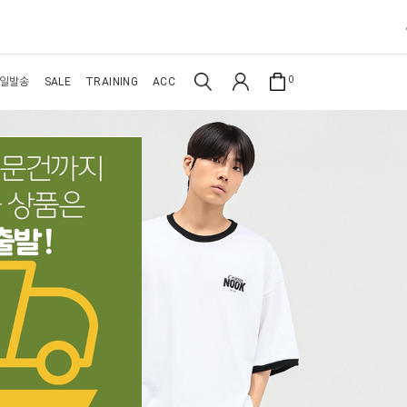
0
일발송
SALE
TRAINING
ACC