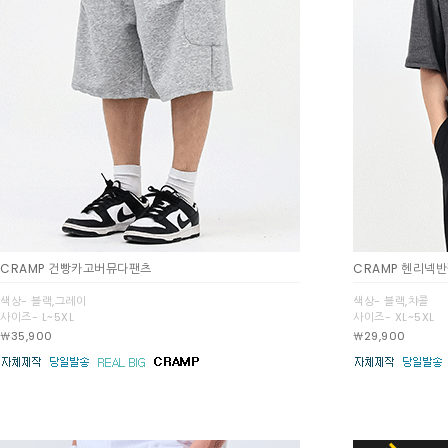
CRAMP 건빵카고버뮤다팬츠
CRAMP 헨리넥
색상- 블랙,그레이
색상- 블랙,챠콜
사이즈- L~5XL
사이즈- XL~5XL
￦35,900
￦29,900