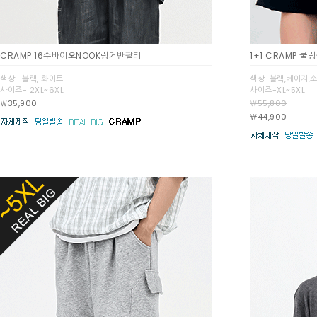
CRAMP 16수바이오NOOK링거반팔티
1+1 CRAMP 
색상- 블랙, 화이트
색상-블랙,베이지,
사이즈- 2XL~6XL
사이즈-XL~5XL
￦35,900
￦55,800
￦44,900