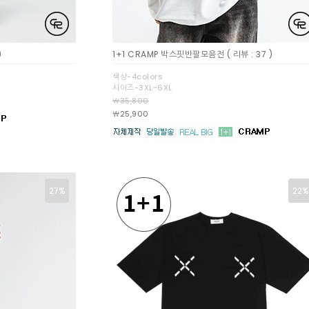
)
1+1 CRAMP 박스핏반팔모음전
( 리뷰 : 37 )
색상-4colors
사이즈-3XL~6XL
￦35,800
￦25,900
27%
22%