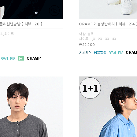
쿨링폴리린넨남방
( 리뷰 : 20 )
CRAMP 기능성반바지
( 리뷰 : 214 
소라,화이트
색상-블랙
사이즈-L,XL,2XL,3XL,4XL
￦22,900