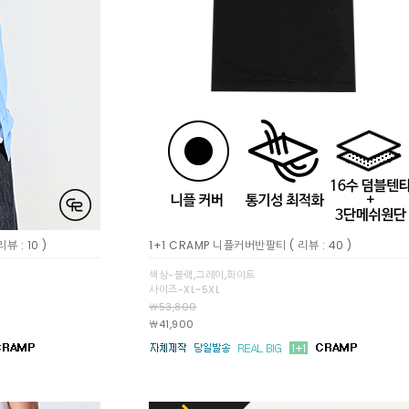
리뷰 : 10 )
1+1 CRAMP 니플커버반팔티
( 리뷰 : 40 )
색상-블랙,그레이,화이트
사이즈-XL~5XL
￦53,800
￦41,900