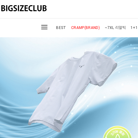
BEST
CRAMP(BRAND)
~7XL 리얼빅
1+1