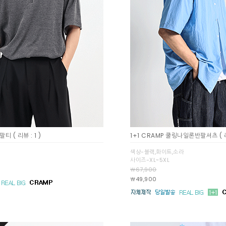
반팔티
( 리뷰 : 1 )
1+1 CRAMP 쿨링나일론반팔셔츠
( 
색상-블랙,화이트,소라
사이즈-XL~5XL
￦67,900
￦49,900