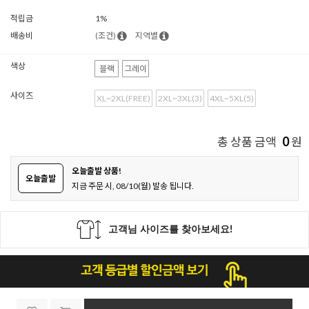
적립금
1%
배송비
(조건)
지역별
색상
블랙
그레이
사이즈
XL~2XL(FREE)
2XL~3XL(3)
4XL~5XL(5)
0
총 상품 금액
원
오늘출발 상품!
오늘출발
지금 주문 시, 08/10(월) 발송 됩니다.