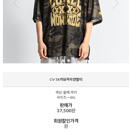
CV 5X카모져지반팔티
색상-블랙,카키
사이즈-~4XL
판매가
37,500
원
회원할인가격
원