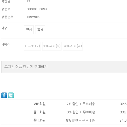
적립금
1%
상품코드
039000019165
상품번호
10929051
색상
진청
흑청
사이즈
XL~2XL(2)
3XL~4XL(3)
4XL~5XL(4)
코디된 상품 한번에 구매하기
VIP회원
12% 할인 + 무료배송
32,
골드회원
10% 할인 + 무료배송
33,
실버회원
8% 할인 + 무료배송
34,