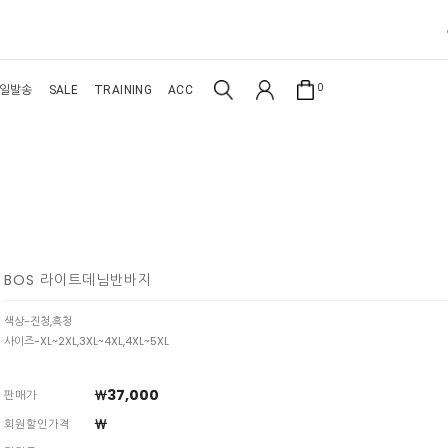
0
일발송
SALE
TRAINING
ACC
BOS 라이트데님반바지
색상-진청,흑청
사이즈-XL~2XL,3XL~4XL,4XL~5XL
￦37,000
판매가
￦
회원할인가격