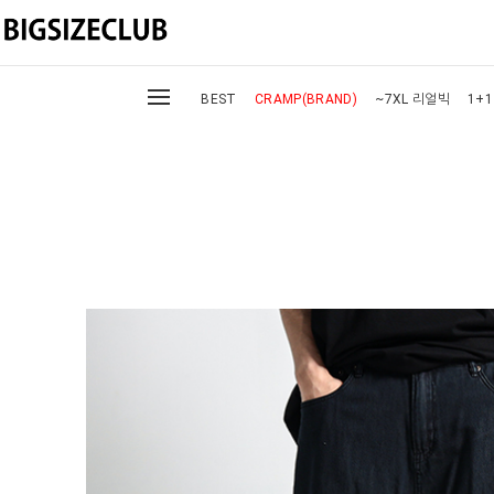
BEST
CRAMP(BRAND)
~7XL 리얼빅
1+1