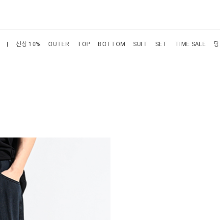
신상 10%
OUTER
TOP
BOTTOM
SUIT
SET
TIME SALE
당