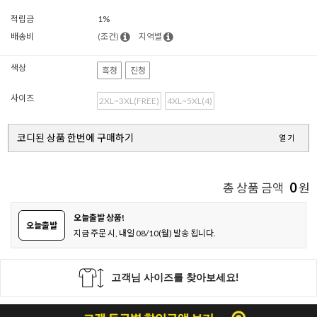
적립금
1%
배송비
(조건)
지역별
색상
흑청
진청
사이즈
2XL~3XL(FREE)
4XL~5XL(4)
코디된 상품 한번에 구매하기
열기
0
총 상품 금액
원
오늘출발 상품!
오늘출발
지금 주문 시, 내일 08/10(월) 발송 됩니다.