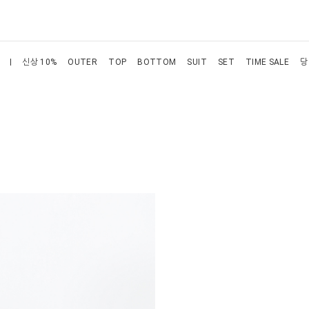
신상 10%
OUTER
TOP
BOTTOM
SUIT
SET
TIME SALE
당