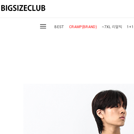
BEST
CRAMP(BRAND)
~7XL 리얼빅
1+1