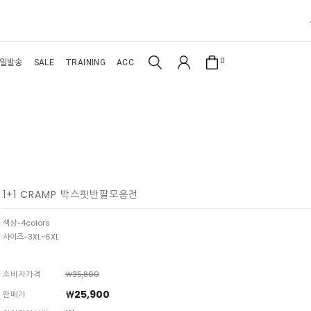
0
일발송
SALE
TRAINING
ACC
1+1 CRAMP 박스핏반팔모음전
색상-4colors
사이즈-3XL~6XL
소비자가격
￦35,800
￦25,900
판매가