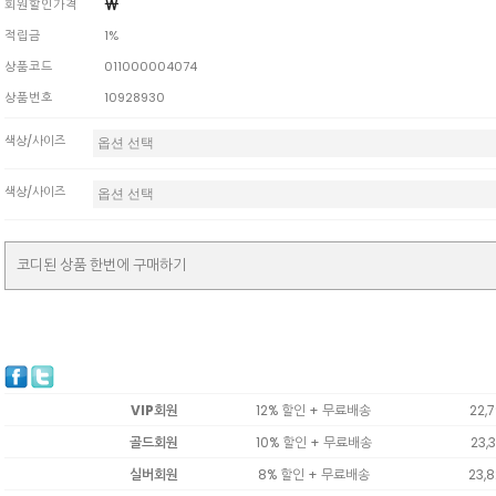
￦
회원할인가격
적립금
1%
상품코드
011000004074
상품번호
10928930
색상/사이즈
색상/사이즈
코디된 상품 한번에 구매하기
VIP회원
12% 할인 + 무료배송
22,
골드회원
10% 할인 + 무료배송
23,
실버회원
8% 할인 + 무료배송
23,