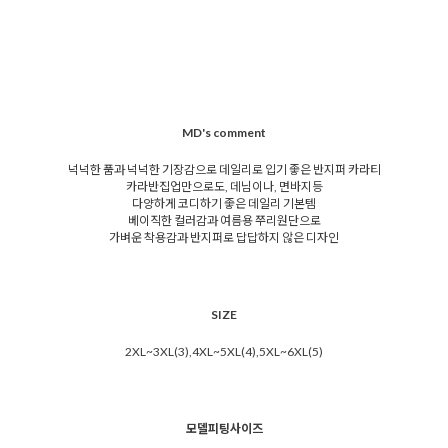
MD's comment
넉넉한 품과 넉넉한 기장감으로 데일리로 입기 좋은 반지퍼 카라티
카라반집업만으로도, 데님이나, 면바지등
다양하게 코디하기 좋은 데일리 기본템
베이직한 컬러감과 여름용 쭈리원단으로
가벼운 착용감과 반지퍼로 답답하지 않은 디자인
SIZE
2XL~3XL(3),4XL~5XL(4),5XL~6XL(5)
모델피팅사이즈