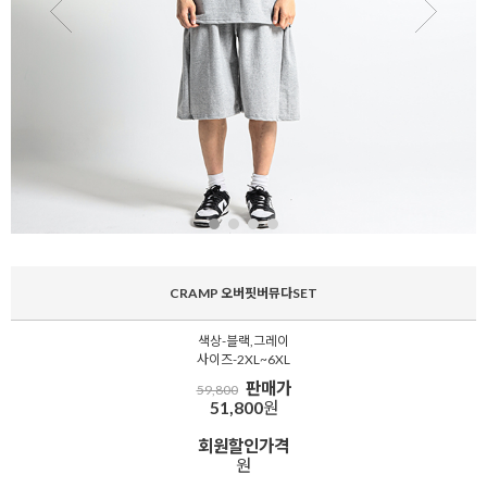
CRAMP 오버핏버뮤다SET
색상-블랙,그레이
사이즈-2XL~6XL
판매가
59,800
51,800
원
회원할인가격
원