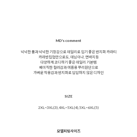
MD's comment
넉넉한 품과 넉넉한 기장감으로 데일리로 입기 좋은 반지퍼 카라티
카라반집업만으로도, 데님이나, 면바지등
다양하게 코디하기 좋은 데일리 기본템
베이직한 컬러감과 여름용 쭈리원단으로
가벼운 착용감과 반지퍼로 답답하지 않은 디자인
SIZE
2XL~3XL(3),4XL~5XL(4),5XL~6XL(5)
모델피팅사이즈