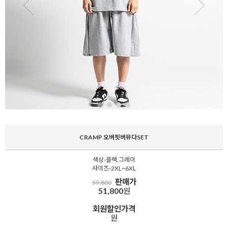
CRAMP 오버핏버뮤다SET
색상-블랙,그레이
사이즈-2XL~6XL
판매가
59,800
51,800
원
회원할인가격
원