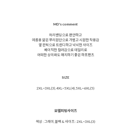
MD's comment
허리밴딩으로 편안하고
여름용 얇은 쭈리원단으로 가볍고 시원한 착용감
옆 핀턱으로 트렌디하고 넉넉한 사이즈
베이직한 컬러감으로 데일리로
어떠한 상의와도 매치하기 좋은 하프팬츠
SIZE
2XL~3XL(3),4XL~5XL(4),5XL~6XL(5)
모델피팅사이즈
색상 : 그레이,블랙 & 사이즈 : 2XL~3XL(3)