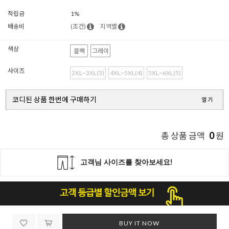
적립금
1%
배송비
(조건)
지역별
색상
블랙
그레이
사이즈
2XL~3XL(3)
4XL~5XL(4)
5XL~6XL(5)
코디된 상품 한번에 구매하기
열기
0
총 상품 금액
원
BUY IT NOW