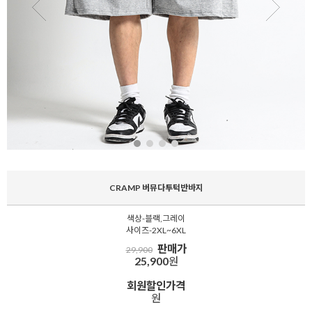
CRAMP 버뮤다투턱반바지
색상-블랙,그레이
사이즈-2XL~6XL
판매가
29,900
25,900
원
회원할인가격
원