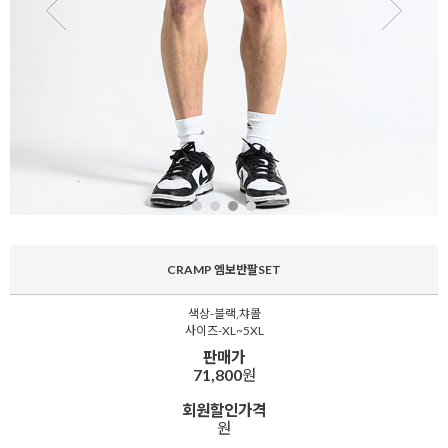
CRAMP 엠보반팔SET
색상-블랙,챠콜
사이즈-XL~5XL
판매가
71,800
원
회원할인가격
원