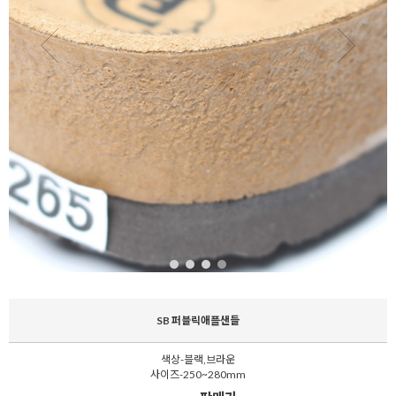
SB 퍼블릭애플샌들
색상-블랙,브라운
사이즈-250~280mm