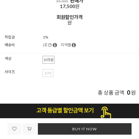
판매가
35,000
17,500
원
회원할인가격
원
적립금
1%
배송비
(조건)
지역별
색상
브라운
사이즈
270
0
총 상품 금액
원
BUY IT NOW