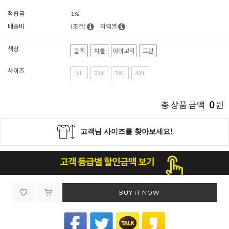
적립금
1%
배송비
(조건)
지역별
색상
블랙
챠콜
아이보리
그린
사이즈
XL
2XL
3XL
4XL
0
총 상품 금액
원
BUY IT NOW