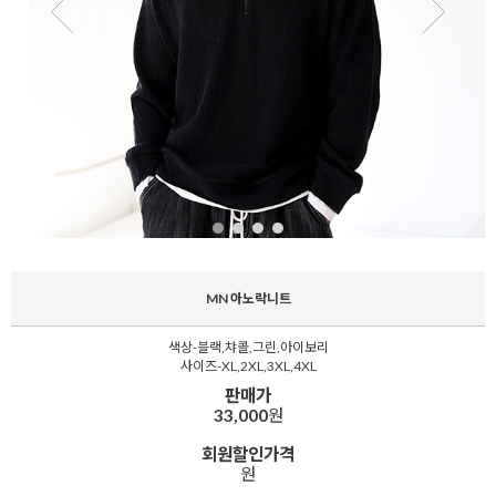
MN 아노락니트
색상-블랙,챠콜,그린,아이보리
사이즈-XL,2XL,3XL,4XL
판매가
33,000
원
회원할인가격
원