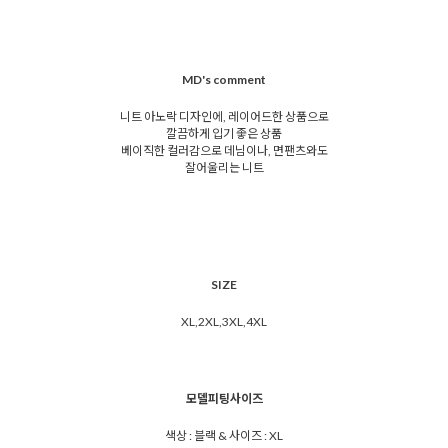
MD's comment
니트 아노락 디자인에, 레이어드한 상품으로
깔끔하게 입기 좋은 상품
베이직한 컬러감으로 데님이나, 면팬츠와도
잘어울리는 니트
SIZE
XL,2XL,3XL,4XL
모델피팅사이즈
색상 : 블랙 & 사이즈 : XL