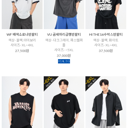
WF 배색소로나반팔티
VU 곰세마리급행반팔티
HI THE16수박스반팔티
색상- 블랙,아이보리
색상- 다크그레이, 파스텔퍼
색상- 블랙, 화이트
사이즈- XL~4XL
플
사이즈- XL~4XL
사이즈- ~5XL
27,500원
37,500원
37,000원