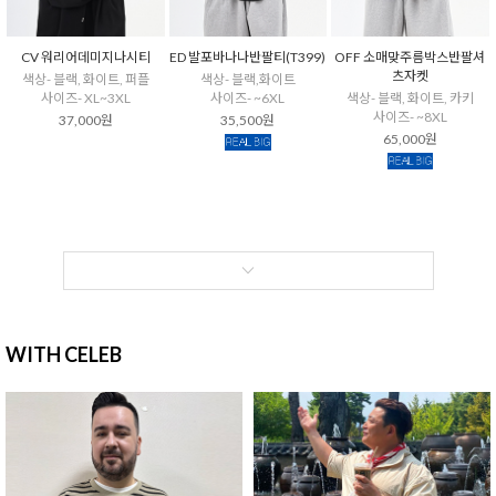
CV 워리어데미지나시티
ED 발포바나나반팔티(T399)
OFF 소매맞주름박스반팔셔
츠자켓
색상- 블랙, 화이트, 퍼플
색상- 블랙,화이트
사이즈- XL~3XL
사이즈- ~6XL
색상- 블랙, 화이트, 카키
사이즈- ~8XL
37,000원
35,500원
65,000원
WITH CELEB