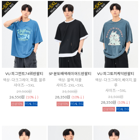
VU 피그먼트74워반팔티
SP 분또배색레이어드반팔티
VU 피그토끼케익반팔티
색상- 다크그레이, 퍼플, 블루
색상- 블랙,챠콜
색상- 다크그레이,베이지,블
사이즈- ~5XL
사이즈- 2XL~5XL
루
사이즈- ~5XL
29,500원
31,500원
31,500원
26,550원
28,350원
(10%↓)
(10%↓)
28,350원
(10%↓)