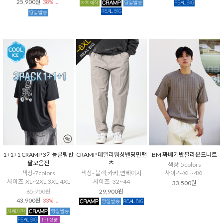
25,900원
38% ↓
1+1+1 CRAMP 3기능쿨링반
CRAMP 데일리워싱밴딩면팬
BM 꽈베기반팔라운드니트
팔모음전
츠
색상-5colors
색상-7colors
색상- 블랙,카키,연베이지
사이즈-XL~4XL
사이즈-XL~2XL,3XL,4XL
사이즈- 32~44
33,500원
65,700원
29,900원
43,900원
33% ↓