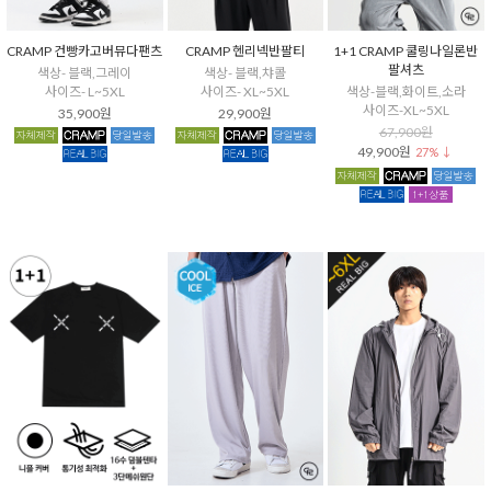
CRAMP 건빵카고버뮤다팬츠
CRAMP 헨리넥반팔티
1+1 CRAMP 쿨링나일론반
팔셔츠
색상- 블랙,그레이
색상- 블랙,챠콜
사이즈- L~5XL
사이즈- XL~5XL
색상-블랙,화이트,소라
사이즈-XL~5XL
35,900원
29,900원
67,900원
49,900원
27% ↓