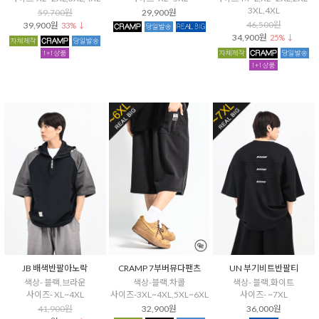
3XL,4XL
59,700원
29,900원
46,500원
39,900원
33% ↓
34,900원
25% ↓
JB 배색반팔아노락
CRAMP 7부버뮤다팬츠
UN 부기비트반팔티
색상- 블랙,브라운
색상-블랙,차콜
색상- 블랙,화이트
사이즈- XL~4XL
사이즈-3XL~4XL,5XL~6XL
사이즈- ~7XL
41,900원
32,900원
36,000원