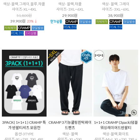
색상-블랙,그레이,블루,챠콜
색상- 블랙,챠콜
색상- 블랙, 그레이
사이즈-XL~4XL
사이즈- 3XL~6XL
사이즈- 3XL~6XL
51,800원
29,900원
38,900원
39,900원
23% ↓
3PACK( 1+1+1 ) CRAMP 특
CRAMP 3기능쿨링핀턱와이
1+1+1 CRAMP (3pack)덤블
가 반팔티셔츠 모음전
드팬츠
워싱레이어드반팔티
옵션-3TYPE
색상- 블랙
색상-블랙,화이트
사이즈-XL~2XL,3XL,4XL
사이즈- XL~5XL
사이즈-M~L,XL~2XL,2XL~