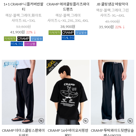
1+1 CRAMP 니플커버반팔
CRAMP 에어쿨링플리츠와이
JB 쿨링냉감 바람막이
티
드팬츠
색상-블랙,그레이,그린
색상-블랙,그레이,화이트
색상-블랙,그레이
사이즈- XL~6XL
사이즈-XL~5XL
사이즈-L~XL,2XL,3XL,4XL
45,900원
53,800원
38,900원
35,900원
22% ↓
41,900원
22% ↓
CRAMP 아이스쿨링스판와이
CRAMP 16수바이오서핑반
CRAMP 투턱와이드뒷밴딩슬
드바지
팔티
랙스(9070)