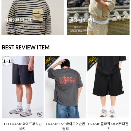
BEST REVIEW ITEM
1+1 CRAMP 와이드패치반
CRAMP 16수바이오어반반
CRAMP 플라워7부버뮤다팬
바지
팔티
츠