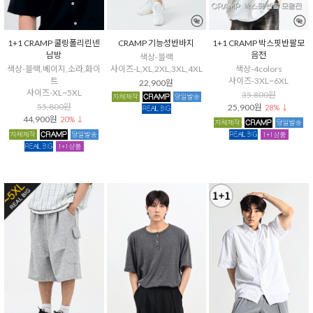
1+1 CRAMP 쿨링폴리린넨
CRAMP 기능성반바지
1+1 CRAMP 박스핏반팔모
남방
음전
색상-블랙
색상-블랙,베이지,소라,화이
사이즈-L,XL,2XL,3XL,4XL
색상-4colors
트
사이즈-3XL~6XL
22,900원
사이즈-XL~5XL
35,800원
55,800원
25,900원
28% ↓
44,900원
20% ↓