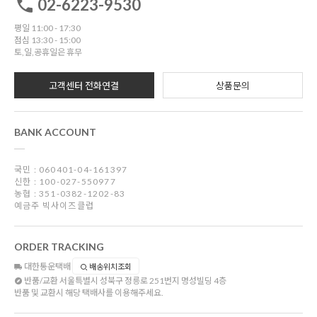
02-6223-9530
평일 11:00 - 17:30
점심 13:30 - 15:00
토,일,공휴일은 휴무
고객센터 전화연결
상품문의
BANK ACCOUNT
국민 : 060401-04-161397
신한 : 100-027-550977
농협 : 351-0382-1202-83
예금주 빅사이즈클럽
ORDER TRACKING
대한통운택배
배송위치조회
반품/교환
서울특별시 성북구 정릉로 251번지 명성빌딩 4층
반품 및 교환시 해당 택배사를 이용해주세요.