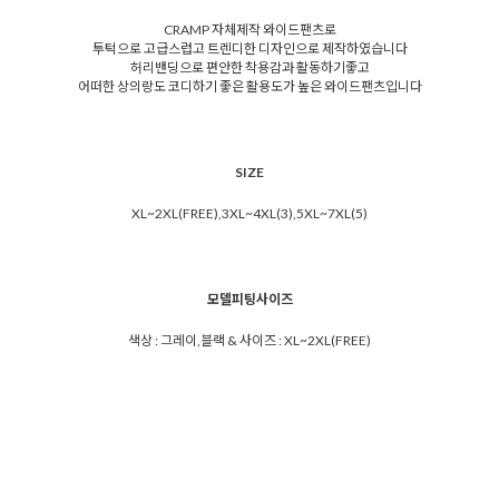
CRAMP 자체제작 와이드팬츠로
투턱으로 고급스럽고 트렌디한 디자인으로 제작하였습니다
허리밴딩으로 편안한 착용감과 활동하기좋고
어떠한 상의랑도 코디하기 좋은 활용도가 높은 와이드팬츠입니다
SIZE
XL~2XL(FREE),3XL~4XL(3),5XL~7XL(5)
모델피팅사이즈
색상 : 그레이,블랙 & 사이즈 : XL~2XL(FREE)