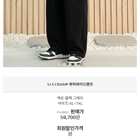
1+1 CRAMP 투턱와이드팬츠
색상-블랙,그레이
사이즈-XL~7XL
판매가
71,800
58,700
원
회원할인가격
원