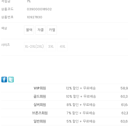
적립금
1%
상품코드
039000018502
상품번호
10927830
색상
블랙
챠콜
카멜
사이즈
XL~2XL(2XL)
3XL
4XL
VIP회원
12% 할인 + 무료배송
58,
골드회원
10% 할인 + 무료배송
60,
실버회원
8% 할인 + 무료배송
61,
브론즈회원
7% 할인 + 무료배송
62,
일반회원
5% 할인 + 무료배송
63,