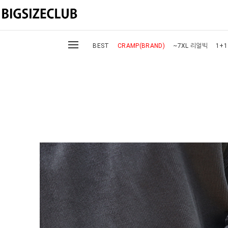
BEST
CRAMP(BRAND)
~7XL 리얼빅
1+1