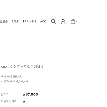
0
일발송
SALE
TRAINING
ACC
MSG 와이드스트링골덴남방
색상-블랙,챠콜,카멜
사이즈-XL~2XL,3XL,4XL
￦67,000
판매가
￦
회원할인가격