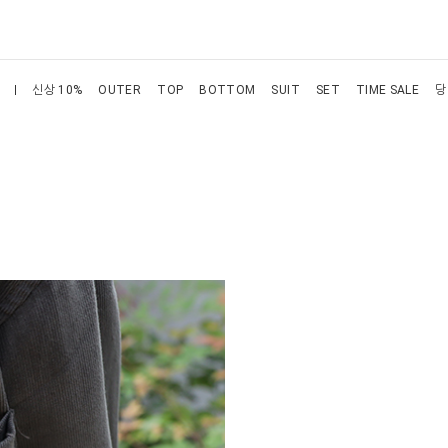
신상 10%
OUTER
TOP
BOTTOM
SUIT
SET
TIME SALE
당