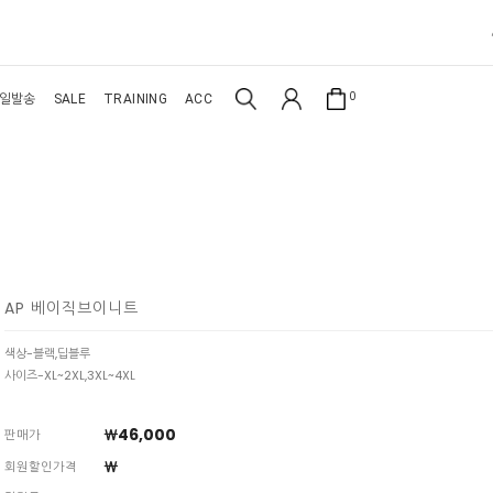
0
일발송
SALE
TRAINING
ACC
AP 베이직브이니트
색상-블랙,딥블루
사이즈-XL~2XL,3XL~4XL
￦46,000
판매가
￦
회원할인가격