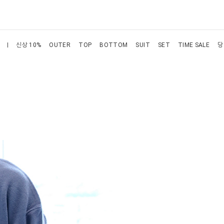
신상 10%
OUTER
TOP
BOTTOM
SUIT
SET
TIME SALE
당