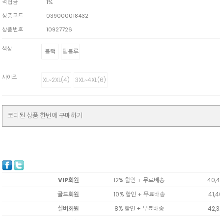
적립금
1%
상품코드
039000018432
상품번호
10927726
색상
블랙
딥블루
사이즈
XL~2XL(4)
3XL~4XL(6)
코디된 상품 한번에 구매하기
VIP회원
12% 할인 + 무료배송
40,
골드회원
10% 할인 + 무료배송
41,
실버회원
8% 할인 + 무료배송
42,