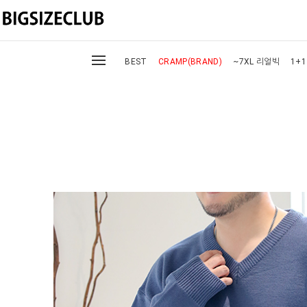
BEST
CRAMP(BRAND)
~7XL 리얼빅
1+1