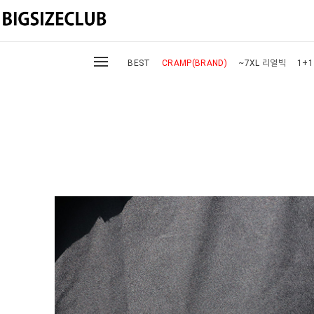
BEST
CRAMP(BRAND)
~7XL 리얼빅
1+1