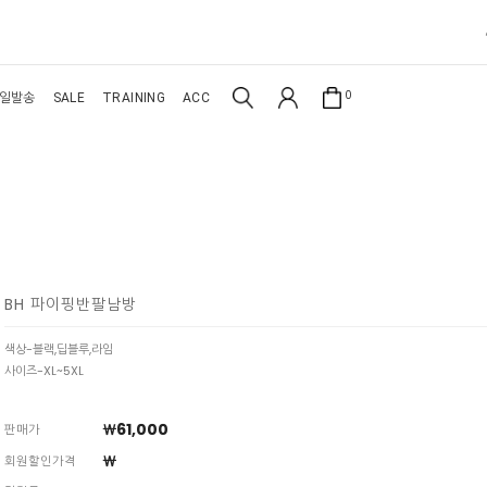
0
일발송
SALE
TRAINING
ACC
BH 파이핑반팔남방
색상-블랙,딥블루,라임
사이즈-XL~5XL
￦61,000
판매가
￦
회원할인가격