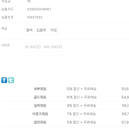
적립금
1%
상품코드
039000018167
상품번호
10927332
색상
블랙
딥블루
라임
사이즈
XL~3XL(2)
4XL~5XL(3)
VIP회원
12% 할인 + 무료배송
53,
골드회원
10% 할인 + 무료배송
54,
실버회원
8% 할인 + 무료배송
56,
브론즈회원
7% 할인 + 무료배송
56,
일반회원
5% 할인 + 무료배송
57,