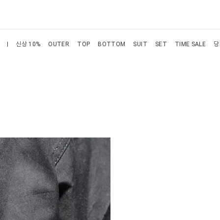
신상 10%
OUTER
TOP
BOTTOM
SUIT
SET
TIME SALE
당