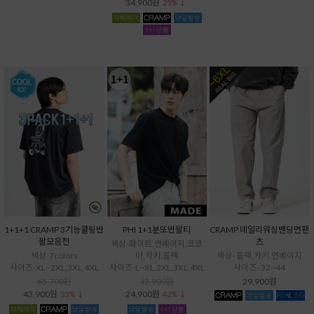
34,900원
25% ↓
1+1+1 CRAMP 3기능쿨링반
PHI 1+1분또반팔티
CRAMP 데일리워싱밴딩면팬
팔모음전
츠
색상-화이트,연베이지,코코
색상-7colors
아,카키,블랙
색상- 블랙,카키,연베이지
사이즈-XL~2XL,3XL,4XL
사이즈-L~XL,2XL,3XL,4XL
사이즈- 32~44
65,700원
42,900원
29,900원
43,900원
24,900원
33% ↓
42% ↓