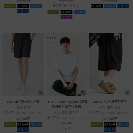
38,900원
59,700원
29,900원
39,900원
33% ↓
CRAMP 기능성반바지
1+1+1 CRAMP (3pack)덤블
CRAMP 7부버뮤다팬츠
워싱레이어드반팔티
색상-블랙
색상-블랙,차콜
사이즈-L,XL,2XL,3XL,4XL
색상-블랙,화이트
사이즈-3XL~4XL,5XL~6XL
사이즈-M~L,XL~2XL,2XL~
22,900원
32,900원
3XL,4XL
46,500원