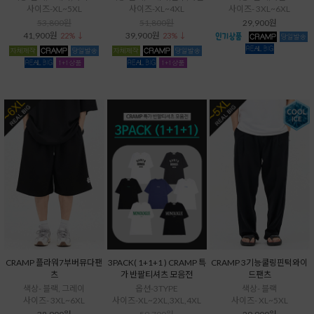
사이즈-XL~5XL
사이즈-XL~4XL
사이즈- 3XL~6XL
53,800원
51,800원
29,900원
41,900원
39,900원
22% ↓
23% ↓
CRAMP 플라워7부버뮤다팬
3PACK( 1+1+1 ) CRAMP 특
CRAMP 3기능쿨링핀턱와이
츠
가 반팔티셔츠 모음전
드팬츠
색상- 블랙, 그레이
옵션-3TYPE
색상- 블랙
사이즈- 3XL~6XL
사이즈-XL~2XL,3XL,4XL
사이즈- XL~5XL