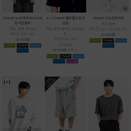
CRAMP 16수바이오NOOK
1+1 CRAMP 쿨링폴리린넨
CRAMP 기능성반바지
링거반팔티
남방
색상-블랙
색상- 블랙, 화이트
색상-블랙,베이지,소라,화이
사이즈-L,XL,2XL,3XL,4XL
사이즈- 2XL~6XL
트
22,900원
사이즈-XL~5XL
35,900원
55,800원
44,900원
20% ↓