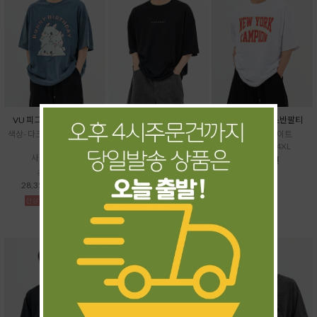
VU 피그토끼케익반팔티
UN 페르소나반팔티
HI 뉴욕16수박스반팔티
색상- 다크그레이,베이지,블
색상- 블랙,화이트
색상- 블랙,화이트
루
사이즈- ~4XL
사이즈- XL~4XL
사이즈- ~5XL
31,500원
37,500원
31,500원
28,350원
(10%↓)