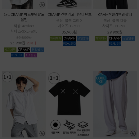
1+1 CRAMP 박스핏반팔모
CRAMP 건빵카고버뮤다팬츠
CRAMP 헨리넥반팔티
음전
색상- 블랙,그레이
색상- 블랙,챠콜
색상-4colors
사이즈- L~5XL
사이즈- XL~5XL
사이즈-3XL~6XL
35,900원
29,900원
35,800원
25,900원
28% ↓