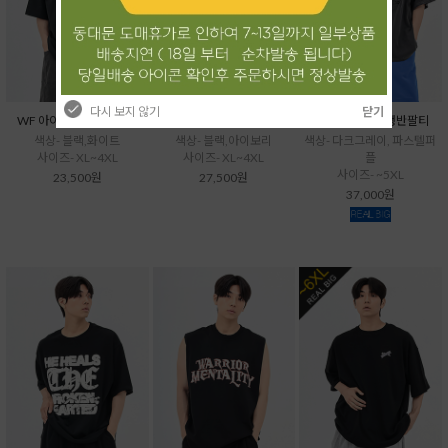
다시 보지 않기
닫기
WF 아이스소로나반팔티
WF 배색소로나반팔티
VU 곰세마리급행반팔티
색상- 블랙,화이트
색상- 블랙,아이보리
색상- 다크그레이, 파스텔퍼
사이즈- XL~4XL
사이즈- XL~4XL
플
사이즈- ~5XL
23,500원
27,500원
37,000원