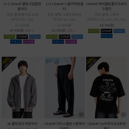
1+1 CRAMP 쿨링나일론반
1+1 CRAMP 니플커버반팔
CRAMP 에어쿨링플리츠와이
팔셔츠
티
드팬츠
색상-블랙,화이트,소라
색상-블랙,그레이,화이트
색상-블랙,그레이
사이즈-XL~5XL
사이즈-XL~5XL
사이즈-L~XL,2XL,3XL,4XL
67,900원
53,800원
38,900원
49,900원
41,900원
27% ↓
22% ↓
JB 쿨링냉감 바람막이
CRAMP 아이스쿨링스판와이
CRAMP 16수바이오서핑반
드바지
팔티