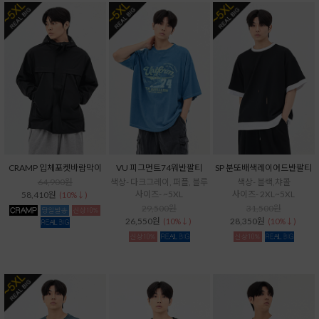
CRAMP 입체포켓바람막이
VU 피그먼트74워반팔티
SP 분또배색레이어드반팔티
64,900원
색상- 다크그레이, 퍼플, 블루
색상- 블랙,챠콜
사이즈- ~5XL
사이즈- 2XL~5XL
58,410원
(10%↓)
29,500원
31,500원
26,550원
28,350원
(10%↓)
(10%↓)