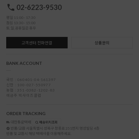
02-6223-9530
평일 11:00 - 17:30
점심 13:30 - 15:00
토,일,공휴일은 휴무
고객센터 전화연결
상품문의
BANK ACCOUNT
국민 : 060401-04-161397
신한 : 100-027-550977
농협 : 351-0382-1202-83
예금주 빅사이즈클럽
ORDER TRACKING
대한통운택배
배송위치조회
반품/교환
서울특별시 성북구 정릉로 251번지 명성빌딩 4층
반품 및 교환시 해당 택배사를 이용해주세요.