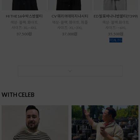
HI THE16수박스반팔티
CV 워리어데미지나시티
ED 발포바나나반팔티(T399)
색상- 블랙, 화이트
색상- 블랙, 화이트, 퍼플
색상- 블랙,화이트
사이즈- XL~4XL
사이즈- XL~3XL
사이즈- ~6XL
37,500원
37,000원
35,500원
WITH CELEB