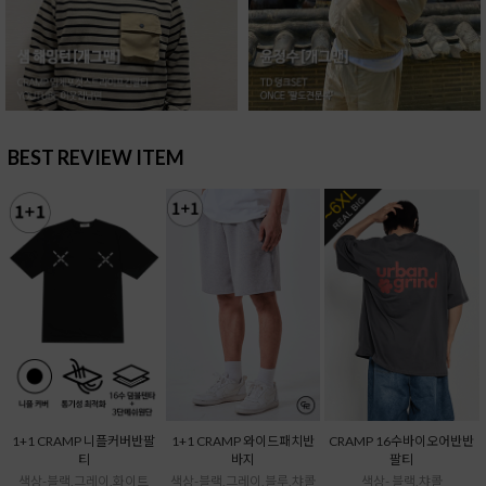
BEST REVIEW ITEM
1+1 CRAMP 니플커버반팔
1+1 CRAMP 와이드패치반
CRAMP 16수바이오어반반
티
바지
팔티
색상-블랙,그레이,화이트
색상-블랙,그레이,블루,챠콜
색상- 블랙,챠콜