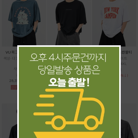
VU 피그토끼케익반팔티
UN 페르소나반팔티
HI 뉴욕16수박스반팔티
색상- 다크그레이,베이지,블
색상- 블랙,화이트
색상- 블랙,화이트
루
사이즈- ~4XL
사이즈- XL~4XL
사이즈- ~5XL
31,500원
37,500원
31,500원
28,350원
33,750원
(10%↓)
(10%↓)
28,350원
(10%↓)