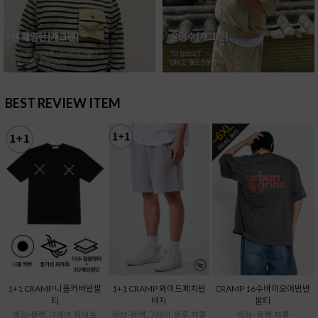
BEST REVIEW ITEM
1+1 CRAMP 니플커버반팔
1+1 CRAMP 와이드패치반
CRAMP 16수바이오어반반
티
바지
팔티
색상-블랙,그레이,화이트
색상-블랙,그레이,블루,챠콜
색상- 블랙,챠콜