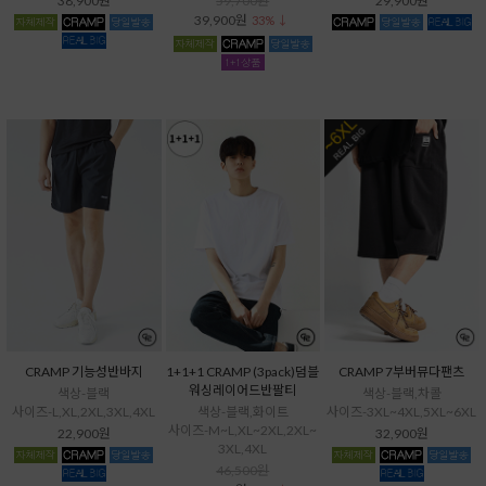
38,900원
59,700원
29,900원
39,900원
33% ↓
CRAMP 기능성반바지
1+1+1 CRAMP (3pack)덤블
CRAMP 7부버뮤다팬츠
워싱레이어드반팔티
색상-블랙
색상-블랙,차콜
사이즈-L,XL,2XL,3XL,4XL
색상-블랙,화이트
사이즈-3XL~4XL,5XL~6XL
사이즈-M~L,XL~2XL,2XL~
22,900원
32,900원
3XL,4XL
46,500원