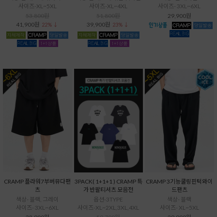
사이즈-XL~5XL
사이즈-XL~4XL
사이즈- 3XL~6XL
53,800원
51,800원
29,900원
41,900원
39,900원
22% ↓
23% ↓
CRAMP 플라워7부버뮤다팬
3PACK( 1+1+1 ) CRAMP 특
CRAMP 3기능쿨링핀턱와이
츠
가 반팔티셔츠 모음전
드팬츠
색상- 블랙, 그레이
옵션-3TYPE
색상- 블랙
사이즈- 3XL~6XL
사이즈-XL~2XL,3XL,4XL
사이즈- XL~5XL