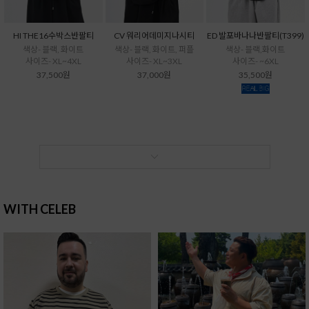
HI THE16수박스반팔티
CV 워리어데미지나시티
ED 발포바나나반팔티(T399)
색상- 블랙, 화이트
색상- 블랙, 화이트, 퍼플
색상- 블랙,화이트
사이즈- XL~4XL
사이즈- XL~3XL
사이즈- ~6XL
37,500원
37,000원
35,500원
WITH CELEB