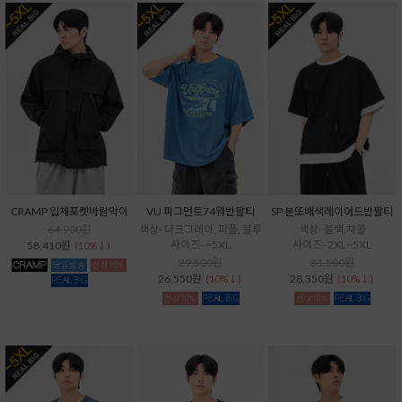
CRAMP 입체포켓바람막이
VU 피그먼트74워반팔티
SP 분또배색레이어드반팔티
64,900원
색상- 다크그레이, 퍼플, 블루
색상- 블랙,챠콜
사이즈- ~5XL
사이즈- 2XL~5XL
58,410원
(10%↓)
29,500원
31,500원
26,550원
28,350원
(10%↓)
(10%↓)