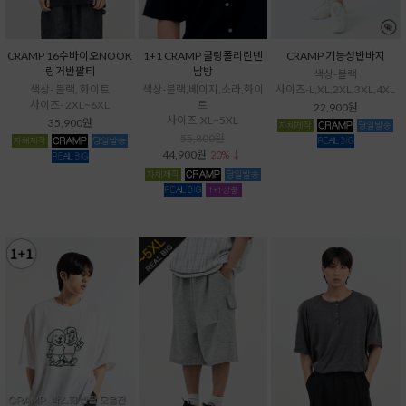
CRAMP 16수바이오NOOK
1+1 CRAMP 쿨링폴리린넨
CRAMP 기능성반바지
링거반팔티
남방
색상-블랙
색상- 블랙, 화이트
색상-블랙,베이지,소라,화이
사이즈-L,XL,2XL,3XL,4XL
사이즈- 2XL~6XL
트
22,900원
사이즈-XL~5XL
35,900원
55,800원
44,900원
20% ↓