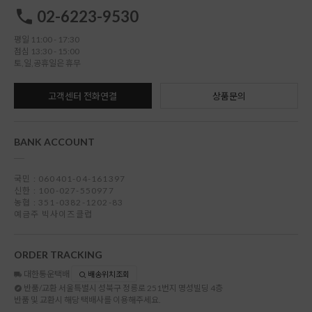
02-6223-9530
평일 11:00 - 17:30
점심 13:30 - 15:00
토,일,공휴일은 휴무
고객센터 전화연결
상품문의
BANK ACCOUNT
국민 : 060401-04-161397
신한 : 100-027-550977
농협 : 351-0382-1202-83
예금주 빅사이즈클럽
ORDER TRACKING
대한통운택배
배송위치조회
반품/교환
서울특별시 성북구 정릉로 251번지 명성빌딩 4층
반품 및 교환시 해당 택배사를 이용해주세요.