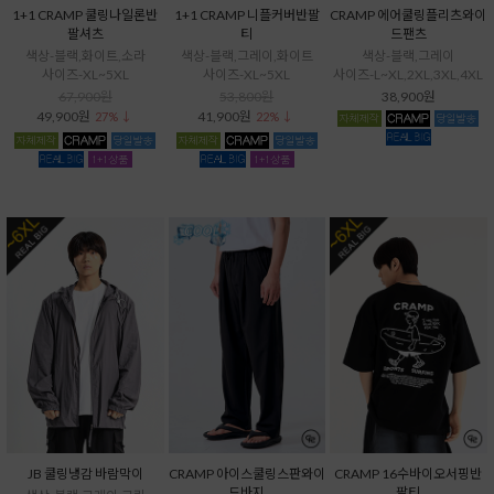
1+1 CRAMP 쿨링나일론반
1+1 CRAMP 니플커버반팔
CRAMP 에어쿨링플리츠와이
팔셔츠
티
드팬츠
색상-블랙,화이트,소라
색상-블랙,그레이,화이트
색상-블랙,그레이
사이즈-XL~5XL
사이즈-XL~5XL
사이즈-L~XL,2XL,3XL,4XL
67,900원
53,800원
38,900원
49,900원
41,900원
27% ↓
22% ↓
JB 쿨링냉감 바람막이
CRAMP 아이스쿨링스판와이
CRAMP 16수바이오서핑반
드바지
팔티