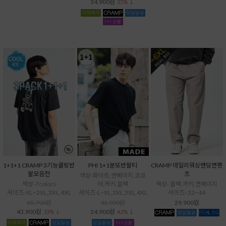
34,900원
25% ↓
1+1+1 CRAMP 3기능쿨링반
PHI 1+1분또반팔티
CRAMP 데일리워싱밴딩면팬
팔모음전
츠
색상-화이트,연베이지,코코
색상-7colors
아,카키,블랙
색상- 블랙,카키,연베이지
사이즈-XL~2XL,3XL,4XL
사이즈-L~XL,2XL,3XL,4XL
사이즈- 32~44
65,700원
42,900원
29,900원
43,900원
24,900원
33% ↓
42% ↓