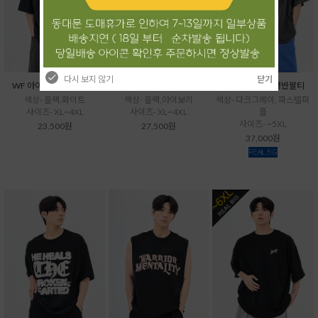
다시 보지 않기
닫기
WF 아이스소로나반팔티
WF 배색소로나반팔티
VU 곰세마리급행반팔티
색상- 블랙,화이트
색상- 블랙,아이보리
색상- 다크그레이, 파스텔퍼
사이즈- XL~4XL
사이즈- XL~4XL
플
사이즈- ~5XL
23,500원
27,500원
37,000원