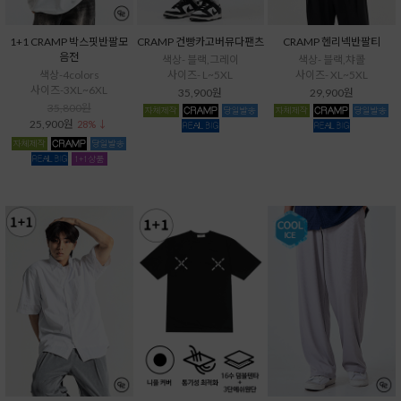
1+1 CRAMP 박스핏반팔모
CRAMP 건빵카고버뮤다팬츠
CRAMP 헨리넥반팔티
음전
색상- 블랙,그레이
색상- 블랙,챠콜
색상-4colors
사이즈- L~5XL
사이즈- XL~5XL
사이즈-3XL~6XL
35,900원
29,900원
35,800원
25,900원
28% ↓